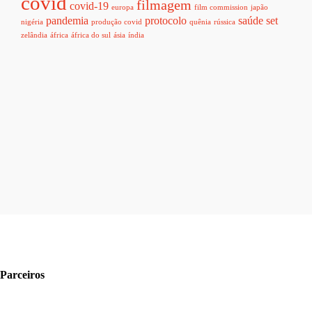
covid
filmagem
covid-19
europa
film commission
japão
pandemia
protocolo
saúde
set
nigéria
produção covid
quênia
rússica
zelândia
áfrica
áfrica do sul
ásia
índia
Parceiros