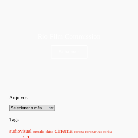
Rio Film Commission
Saiba mais
Arquivos
Tags
cinema
audiovisual
australia
china
corona
coronavirus
coréia