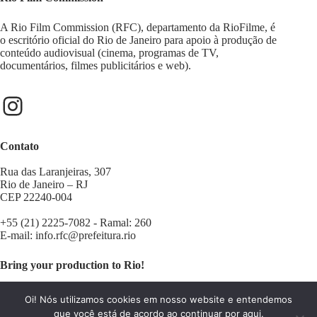
A Rio Film Commission (RFC), departamento da RioFilme, é
o escritório oficial do Rio de Janeiro para apoio à produção de
conteúdo audiovisual (cinema, programas de TV,
documentários, filmes publicitários e web).
Contato
Rua das Laranjeiras, 307
Rio de Janeiro – RJ
CEP 22240-004
+55 (21) 2225-7082 - Ramal: 260
E-mail:
info.rfc@prefeitura.rio
Bring your production to Rio!
Contact us:
filminrio@prefeitura.rio
Oi! Nós utilizamos cookies em nosso website e entendemos
que você está de acordo ao continuar por aqui.