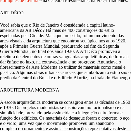
Português de Leitura
e na Catedral Presbiteriana, na Praça Tiradentes.
ART DÉCO
Você sabia que o Rio de Janeiro é considerada a capital latino-
americana da Art Déco? Há mais de 400 construções do estilo
espelhadas pela Cidade. Mais que um estilo, foi um movimento das
artes visuais e da arquitetura que encontrou seu ápice nos anos 1920,
após a Primeira Guerra Mundial, perdurando até fim da Segunda
Guerra Mundial, no final dos anos 1930. A Art Déco promoveu a
releitura de elementos de outras vanguardas arquitetônicas, de forma a
dar ênfase no luxo, na extravagância e no progresso. Anunciava o
florescimento da Arte Moderna ao utilizar de materiais como metal e
plástico. Algumas obras urbanas cariocas que simbolizam o estilo são o
prédio da Central do Brasil e o Edifício Biarritz, na Praia do Flamengo.
ARQUITETURA MODERNA
A escola arquitetônica moderna se consagrou entre as décadas de 1950
e 1970. Os projetos modernistas se inspiravam no racionalismo e na
simplicidade, prezando pela assimetria e a integração entre forma e
função dos edifícios. Os materiais de destaque foram o concreto, o aço
e o vidro, uma vez que o movimento promoveu um abandono
completo do ornamento, e assim as construções representativas deste