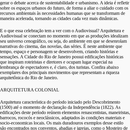
gerar o debate acerca de sustentabilidade e urbanismo. A ideia é refletir
sobre os espaços urbanos do futuro, de forma a aliar o cuidado com os
recursos ambientais às necessidades humanas que se transformam de
maneira acelerada, tornando as cidades cada vez mais dinâmicas.
E o que essa celebração tem a ver com o Audiovisual? Arquitetura e
Audiovisual se conectam no momento em que as produções idealizam
seu universo cenográfico, ou seja, do ambiente em que se desenrolam
narrativas do cinema, das novelas, das séries. É neste ambiente que
tempo, espaço e personagem se desenvolvem, criando histórias e
sensações. A Cidade do Rio de Janeiro possui edificações históricas
que inspiram roteiristas e diretores e ocupam lugar especial na
lembrança de espectadores e, é claro, dos turistas. Confira abaixo
exemplares dos principais movimentos que representam a riqueza
arquitetônica do Rio de Janeiro.
ARQUITETURA COLONIAL
Arquitetura característica do período iniciado pelo Descobrimento
(1500) até o momento de declaração da Independência (1822). As
edificações deste período reúnem elementos renascentistas, maneiristas,
barrocos, rococós e neoclássicos, adaptados às condições materiais e
socio-economicas locais. Os mais duradouros exemplos desse estilo
são encontrados nos conventos, abadias e igrejas, como o Mosteiro de