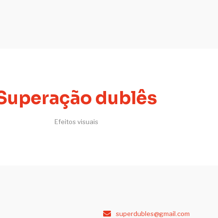
Superação dublês
Efeitos visuais
superdubles@gmail.com