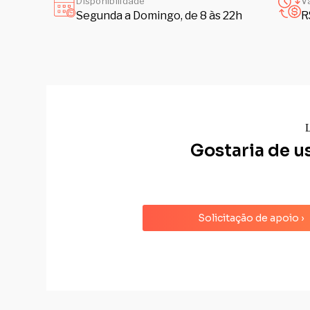
Disponibilidade
V
Segunda a Domingo, de 8 às 22h
R
L
Gostaria de u
Solicitação de apoio ›