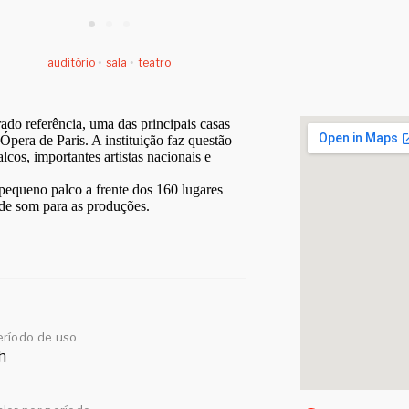
auditório
•
sala
•
teatro
ado referência, uma das principais casas
Ópera de Paris. A instituição faz questão
lcos, importantes artistas nacionais e
pequeno palco a frente dos 160 lugares
 de som para as produções.
eríodo de uso
h