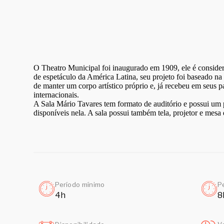
O Theatro Municipal foi inaugurado em 1909, ele é consider
de espetáculo da América Latina, seu projeto foi baseado na 
de manter um corpo artístico próprio e, já recebeu em seus pa
internacionais.
A Sala Mário Tavares tem formato de auditório e possui um 
disponíveis nela. A sala possui também tela, projetor e mesa
Período mínimo
P
4h
8