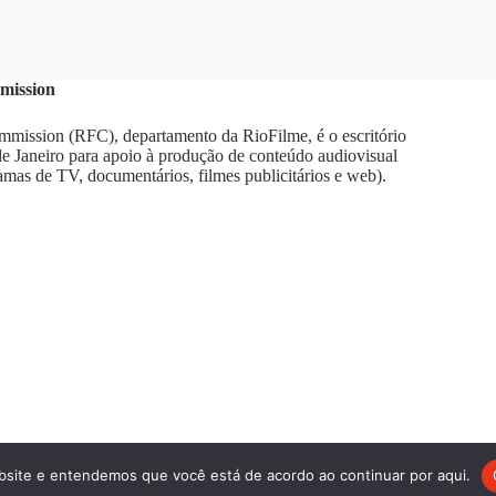
mission
mission (RFC), departamento da RioFilme, é o escritório
 de Janeiro para apoio à produção de conteúdo audiovisual
amas de TV, documentários, filmes publicitários e web).
bsite e entendemos que você está de acordo ao continuar por aqui.