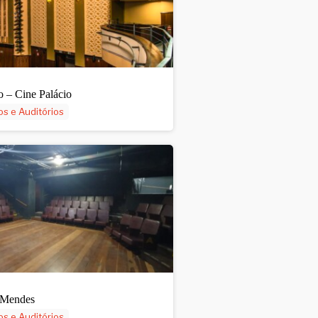
o – Cine Palácio
os e Auditórios
 Mendes
os e Auditórios