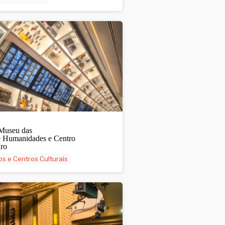
useu das
 Humanidades e Centro
uro
os e Centros Culturais