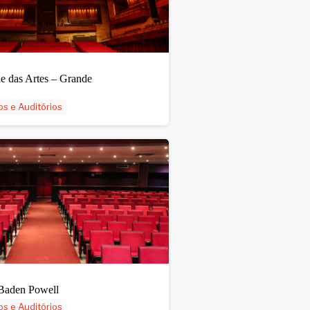
e das Artes – Grande
os e Auditórios
 Baden Powell
os e Auditórios