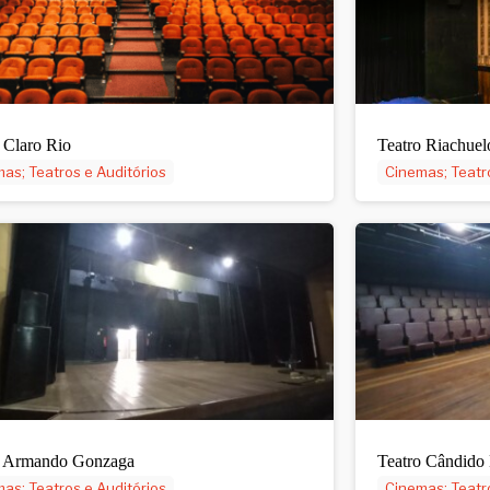
 Claro Rio
Teatro Riachuel
as; Teatros e Auditórios
Cinemas; Teatr
o Armando Gonzaga
Teatro Cândido
as; Teatros e Auditórios
Cinemas; Teatr