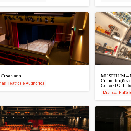
 Cesgranrio
MUSEHUM – M
Comunicações e
as; Teatros e Auditórios
Cultural Oi Fut
Museus; Paláci