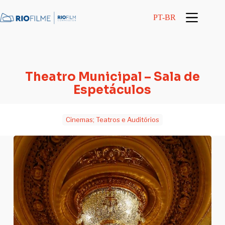
conteúdo
PT-BR
Theatro Municipal – Sala de
Espetáculos
Cinemas; Teatros e Auditórios