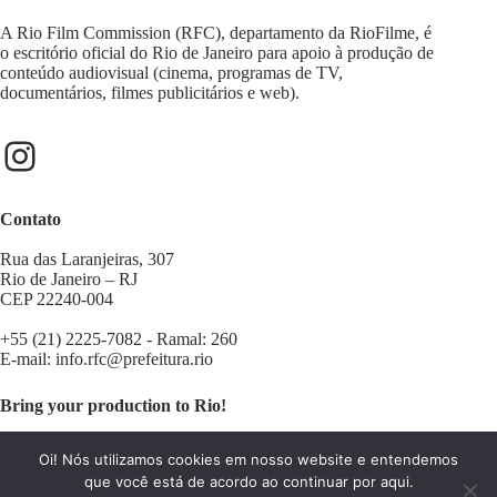
A Rio Film Commission (RFC), departamento da RioFilme, é
o escritório oficial do Rio de Janeiro para apoio à produção de
conteúdo audiovisual (cinema, programas de TV,
documentários, filmes publicitários e web).
Contato
Rua das Laranjeiras, 307
Rio de Janeiro – RJ
CEP 22240-004
+55 (21) 2225-7082 - Ramal: 260
E-mail:
info.rfc@prefeitura.rio
Bring your production to Rio!
Contact us:
filminrio@prefeitura.rio
Oi! Nós utilizamos cookies em nosso website e entendemos
que você está de acordo ao continuar por aqui.