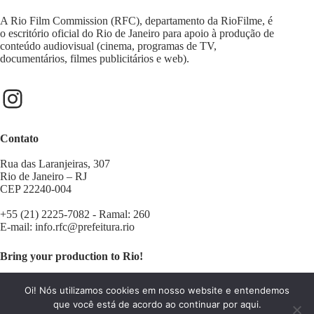
A Rio Film Commission (RFC), departamento da RioFilme, é
o escritório oficial do Rio de Janeiro para apoio à produção de
conteúdo audiovisual (cinema, programas de TV,
documentários, filmes publicitários e web).
Contato
Rua das Laranjeiras, 307
Rio de Janeiro – RJ
CEP 22240-004
+55 (21) 2225-7082 - Ramal: 260
E-mail:
info.rfc@prefeitura.rio
Bring your production to Rio!
Contact us:
filminrio@prefeitura.rio
Oi! Nós utilizamos cookies em nosso website e entendemos
que você está de acordo ao continuar por aqui.