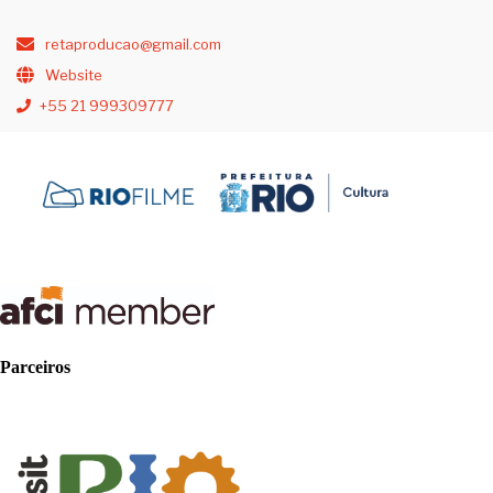
retaproducao@gmail.com
Website
+55 21 999309777
Parceiros