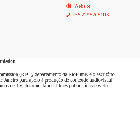
Website
+55 21 982081118
mission
mission (RFC), departamento da RioFilme, é o escritório
 de Janeiro para apoio à produção de conteúdo audiovisual
amas de TV, documentários, filmes publicitários e web).