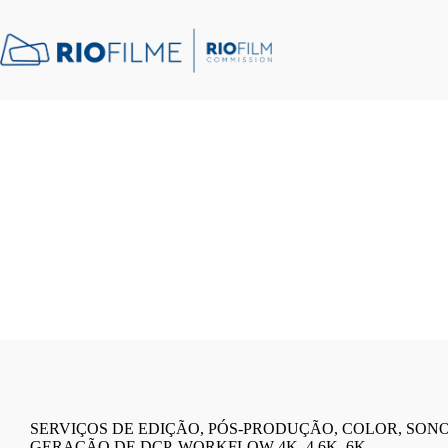
conteúdo
SERVIÇOS DE EDIÇÃO, PÓS-PRODUÇÃO, COLOR, SONO
GERAÇÃO DE DCP, WORKFLOW 4K, 4.6K, 6K