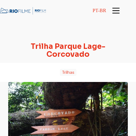
conteúdo
PT-BR
Trilha Parque Lage-
Corcovado
Trilhas