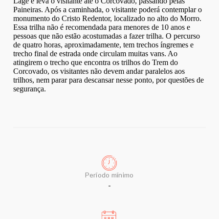
Lage e leva o visitante até o Corcovado, passando pelas
Paineiras. Após a caminhada, o visitante poderá contemplar o
monumento do Cristo Redentor, localizado no alto do Morro.
Essa trilha não é recomendada para menores de 10 anos e
pessoas que não estão acostumadas a fazer trilha. O percurso
de quatro horas, aproximadamente, tem trechos íngremes e
trecho final de estrada onde circulam muitas vans. Ao
atingirem o trecho que encontra os trilhos do Trem do
Corcovado, os visitantes não devem andar paralelos aos
trilhos, nem parar para descansar nesse ponto, por questões de
segurança.
Período mínimo
-