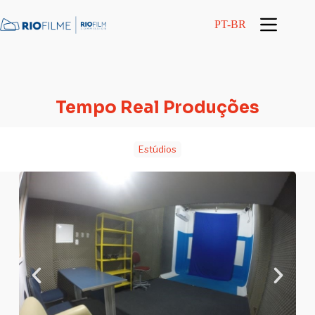
conteúdo
PT-BR
Tempo Real Produções
Estúdios