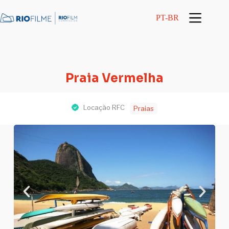
conteúdo
PT-BR
Praia Vermelha
Locação RFC
Praias