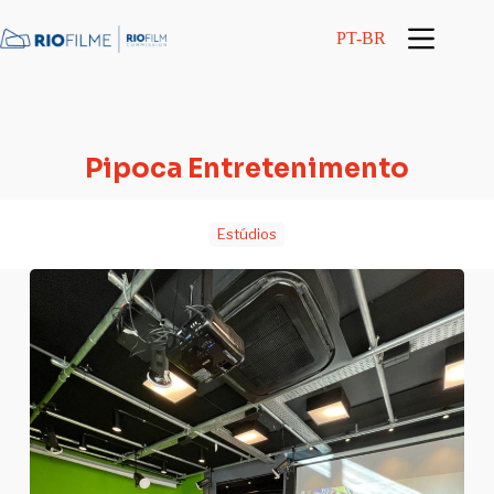
conteúdo
PT-BR
Pipoca Entretenimento
Estúdios