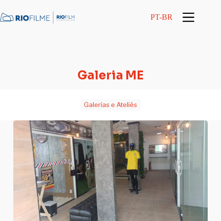
conteúdo
PT-BR
Galeria ME
Galerias e Ateliês