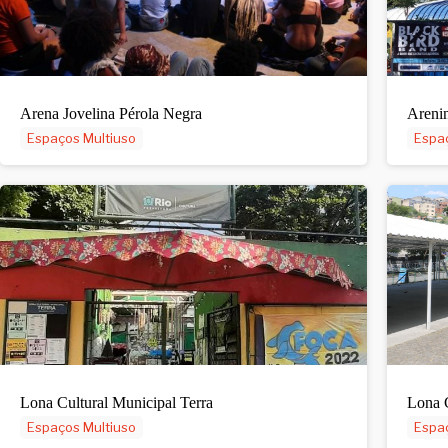
Arena Jovelina Pérola Negra
Areni
Espaços Multiuso
Espaç
Lona Cultural Municipal Terra
Lona C
Espaços Multiuso
Espaç