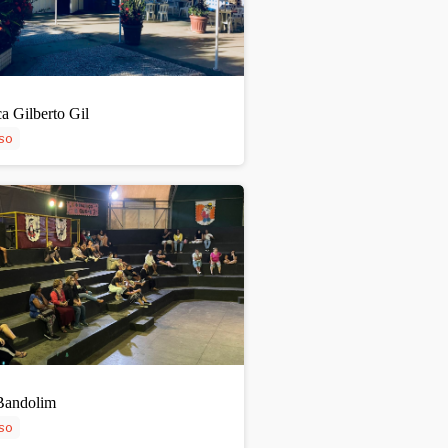
a Gilberto Gil
so
Bandolim
so