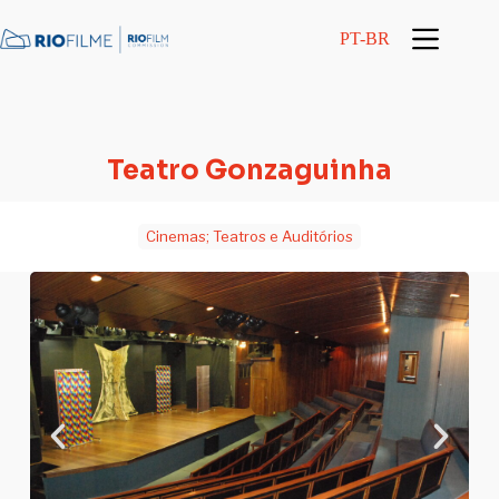
conteúdo
PT-BR
Teatro Gonzaguinha
Cinemas; Teatros e Auditórios