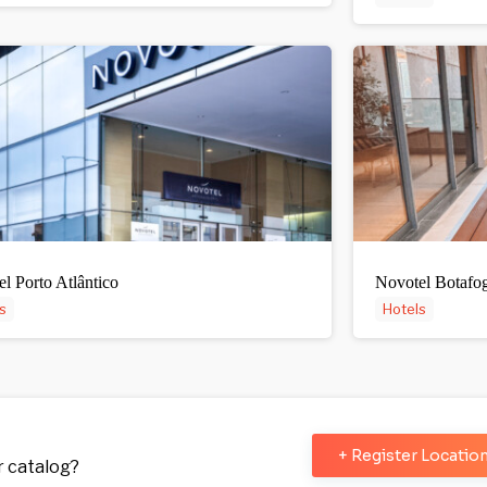
l Porto Atlântico
Novotel Botafo
s
Hotels
+ Register Locatio
ur catalog?