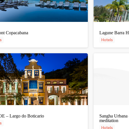
ont Copacabana
Lagune Barra H
s
Hotels
E – Largo do Boticario
Sangha Urbana 
meditation
s
Hotels