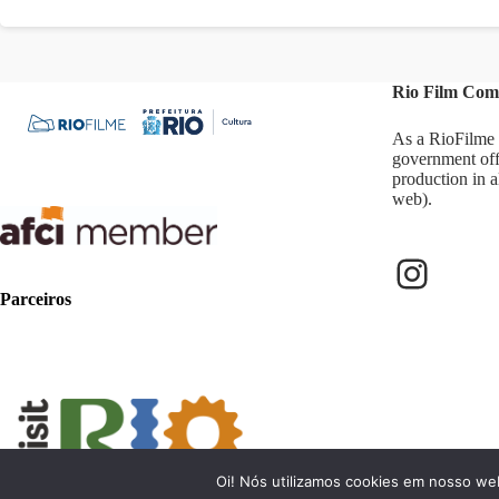
Rio Film Com
As a RioFilme 
government off
production in a
web).
Parceiros
Oi! Nós utilizamos cookies em nosso we