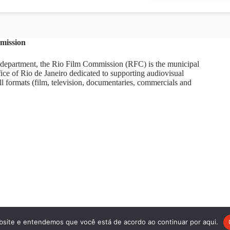
mission
department, the Rio Film Commission (RFC) is the municipal
ice of Rio de Janeiro dedicated to supporting audiovisual
ll formats (film, television, documentaries, commercials and
bsite e entendemos que você está de acordo ao continuar por aqui.