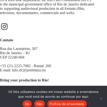
is the municipal government office of Rio de Janeiro dedicated
to supporting audiovisual production in all formats (film,
television, documentaries, commercials and web).
Contato
Rua das Laranjeiras, 307
Rio de Janeiro – RJ
CEP 22240-004
+55 (21) 2225-7082 - Ramal: 260
E-mail:
info.rfc@prefeitura.rio
Bring your production to Rio!
Contact us:
filminrio@prefeitura.rio
Oi! Nós utilizamos cookies em nosso website e entendemos
que você está de acordo ao continuar por aqui.
Ok
Não
Política de privacidade