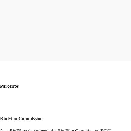
Parceiros
Rio Film Commission
As a RioFilme department, the Rio Film Commission (RFC)